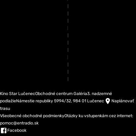
Kino Star Lučenec
Obchodné centrum Galéria
3. nadzemné
podlažie
Námestie republiky 5994/32, 984 01 Lučenec
Naplánovať
trasu
Všeobecné obchodné podmienky
Otázky ku vstupenkám cez internet:
pomoc@entradio.sk
Facebook