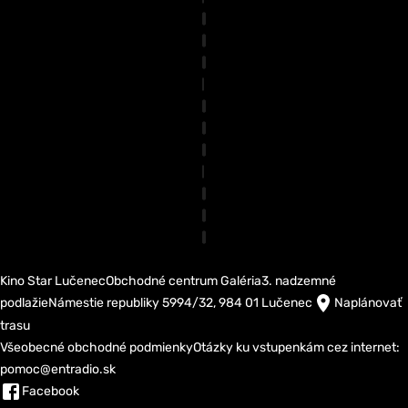
Kino Star Lučenec
Obchodné centrum Galéria
3. nadzemné
podlažie
Námestie republiky 5994/32, 984 01 Lučenec
Naplánovať
trasu
Všeobecné obchodné podmienky
Otázky ku vstupenkám cez internet:
pomoc@entradio.sk
Facebook